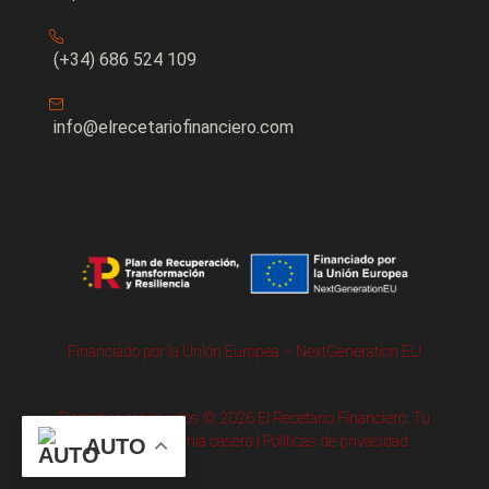
(+34) 686 524 109
info@elrecetariofinanciero.com
Financiado por la Unión Europea – NextGeneration EU
Derechos reservados © 2026 El Recetario Financiero: Tu
portal de economía casera | Políticas de privacidad
AUTO