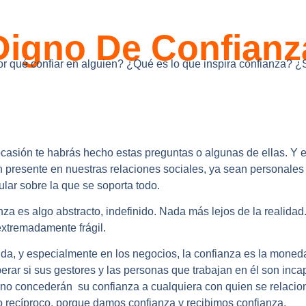
Digno De Confianz
r qué confiar en alguien? ¿Qué es lo que inspira confianza? 
asión te habrás hecho estas preguntas o algunas de ellas. Y e
 presente en nuestras relaciones sociales, ya sean personales
ular sobre la que se soporta todo.
za es algo abstracto, indefinido. Nada más lejos de la realidad
 extremadamente frágil.
ida, y especialmente en los negocios, la confianza es la mone
rar si sus gestores y las personas que trabajan en él son inc
e no concederán su confianza a cualquiera con quien se relacio
o recíproco, porque damos confianza y recibimos confianza.