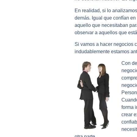
En realidad, si lo analizamo
demás. Igual que confían en
aquello que necesitaban para
observar a aquellos que está
Si vamos a hacer negocios co
indudablemente estamos ante
Con de
negoci
compren
negocio
Person
Cuando
forma i
crear e
confiab
necesit
otra parte.