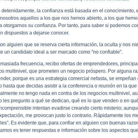
s detenidamente,
la confianza está basada en el conocimiento,
e
 nosotros aquellos a los que nos hemos abierto, a los que hem
 otorgarnos su confianza. Por tanto, para saber si podemos con
n dispuestos a dejarse conocer.
n alguien que se reserva cierta información, la oculta y nos ni
 un candidato ideal a ser marcado como “no confiable”.
masiada frecuencia, recibo ofertas de emprendedores, principa
os multinivel, que prometen un negocio próspero. Por alguna r
der, porque es una estrategia comercial nefasta, se empeñan e
 hasta que decidas asistir a la conferencia o reunión en la que 
almente no tengo nada en contra de los negocios multinivel, au
 les pregunto a qué se dedican, qué es lo que venden o en qué
ncomprensible intentan evadirse creando cierto misterio; aunq
xpectación, me provocan justo lo contrario. Rápidamente los met
les”. Es evidente que, para confiar en alguien con buenas razo
amos es tener respuestas e información sobre los aspectos que