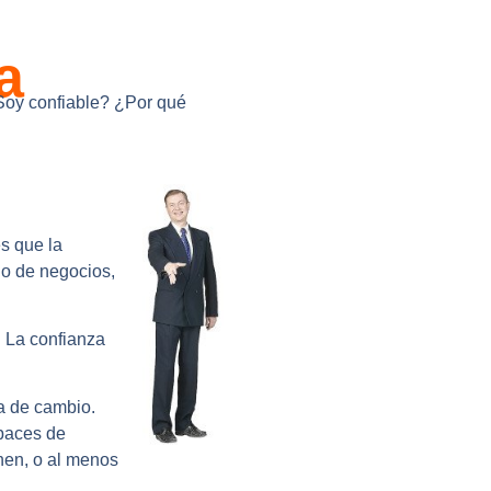
a
¿Soy confiable? ¿Por qué
s que la
 o de negocios,
.
La confianza
da de cambio.
apaces de
nen, o al menos