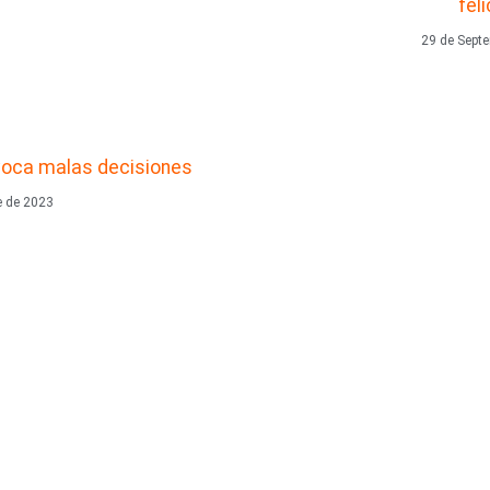
fel
29 de Sept
voca malas decisiones
e de 2023