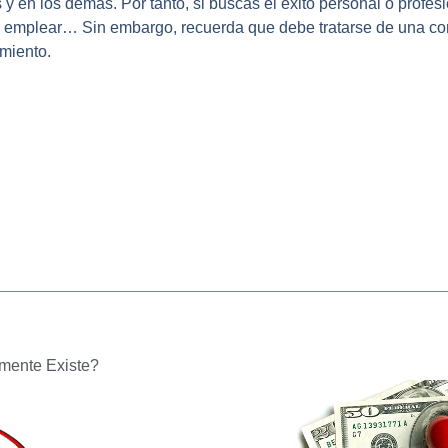
y en los demás. Por tanto, si buscas el éxito personal o profesi
 emplear… Sin embargo, recuerda que debe tratarse de una co
imiento.
lmente Existe?