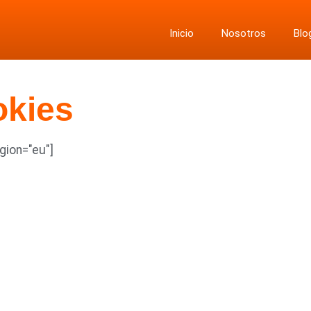
Inicio
Nosotros
Blo
okies
gion="eu"]