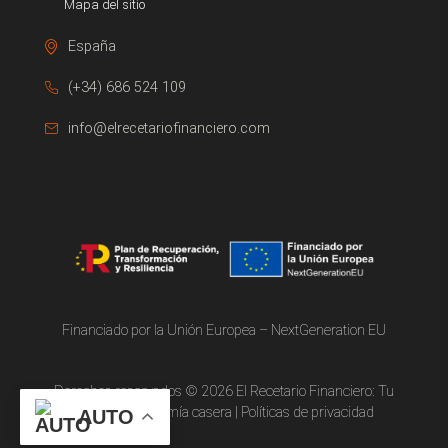
Mapa del sitio
España
(+34) 686 524 109
info@elrecetariofinanciero.com
Financiado por la Unión Europea – NextGeneration EU
Derechos reservados © 2026 El Recetario Financiero: Tu
portal de economía casera | Políticas de privacidad
AUTO